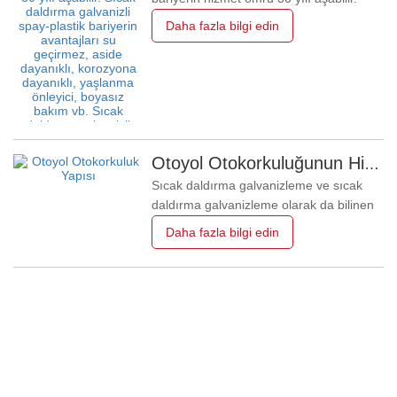
Sıcak daldırma galvanizli spay-plastik
Daha fazla bilgi edin
bariyerin avantajları su geçirmez, aside
dayanıklı, korozyona dayanıklı, yaşlanma
önleyici, boyasız bakım vb. Sıcak
daldırma galvanizli spay
plastikKorkulukparlak rengi, parlak
Otoyol Otokorkuluğunun Hizmet Ömrünü Etkileyen Faktörler Nelerdir?
Sıcak daldırma galvanizleme ve sıcak
daldırma galvanizleme olarak da bilinen
sıcak daldırma galvanizleme, çoğunlukla
Daha fazla bilgi edin
çeşitli endüstrilerdeki metal yapı
ekipmanlarında kullanılan, yaygın olarak
kullanılan ve etkili bir metal korozyon
önleme yöntemidir; Paslanmış çelik
parçaları yaklaşık 500 ° C'de