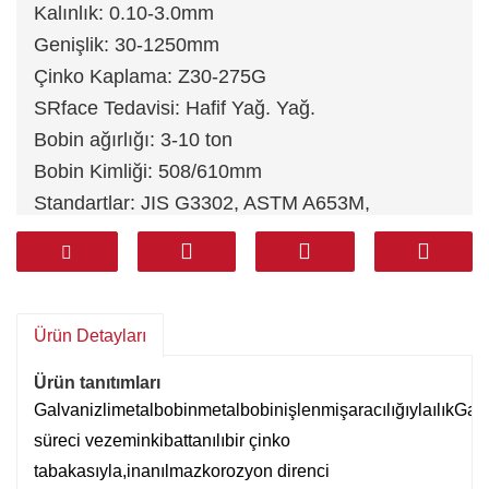
Kalınlık: 0.10-3.0mm
Genişlik: 30-1250mm
Çinko Kaplama: Z30-275G
SRface Tedavisi: Hafif Yağ. Yağ.
Bobin ağırlığı: 3-10 ton
Bobin Kimliği: 508/610mm
Standartlar: JIS G3302, ASTM A653M,
EN10327, DIN 17162, EN 10142, EN 10147, EN
10292, JIS G3302
Malzeme: DX51D+Z, DX52D+Z, DX53D+Z,
DX54D+Z, S220GD+Z, DX51D+Z/SGCC/A653
Ürün Detayları
Ürün tanıtımları
Galvanizli
metal
bobin
metal
bobin
işlenmiş
aracılığıyla
ılık
Gal
süreci ve
zemin
ki
battanılı
bir çinko
tabakasıyla,
inanılmaz
korozyon direnci