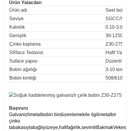
Ürün Yatacıları
Ürün adı
Seel bobini
Seviye
SGCC/SGC
Kalınlık
0.10-3.0mm
Genişlik
30-1250mm
Çinko kaplama
Z30-275G
SRface Tedavisi
Hafif Yağ. Y
Suface yapısı
Düzenli spa
Bobin ağırlığı
3-10 ton
Bobin kimliği
508/610mm
Başvuru
Galvanizli
metal
bobin bir
düzenlemek
ile ilgili
metal
bir
çinko
tabakasıyla
bağlı
yüzeye,
hafif
ağırlık,
sevimli
Bakmak
Ve
kesin