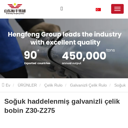
Ev
ÜRÜNLER
Çelik Rulo
Galvanizli Çelik Rulo
Soğuk
haddelenmiş galvanizli çelik bobin Z30-Z275
Soğuk haddelenmiş galvanizli çelik
bobin Z30-Z275