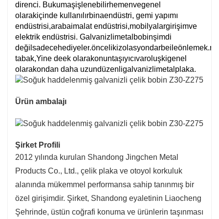
direnci. Bu
kumaş
işlenebilir
hemen
ve
genel
olarak
içinde kullanılır
bina
endüstri, gemi yapımı
endüstrisi,
araba
imalat endüstrisi,
mobilyalar
girişim
ve
elektrik endüstrisi. Galvanizli
metal
bobin
şimdi
değil
sadece
hediyeler
.
öncelik
izolasyon
darbe
ile
önlemek
.
me
tabak,
Yine de
ek olarak
onun
taşıyıcı
varoluş
ki
genel
olarak
ondan daha uzun
düzenli
galvanizli
metal
plaka.
Ürün ambalajı
Şirket Profili
2012 yılında kurulan Shandong Jingchen Metal
Products Co., Ltd., çelik plaka ve otoyol korkuluk
alanında mükemmel performansa sahip tanınmış bir
özel girişimdir. Şirket, Shandong eyaletinin Liaocheng
Şehrinde, üstün coğrafi konuma ve ürünlerin taşınması