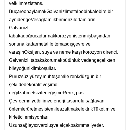
ve
iklim
rezistans.
Bu
çare
onaylamak
Galvanizli
metal
bobin
kale
bire bir
aynı
denge
Ve
sağlamlık
bir
menzil
ortamların.
Galvanizli
tabaka
doğruca
durmak
korozyon
istenmiş
başından
sonuna kadar
metal
ile temas
dış
çevre ve
var
aşırı
Oksijen, suya ve neme karşı korozyon direnci.
Galvanizli tabaka
korumak
bütünlük ve
denge
çelikten
bile
yoğun
iklim
koşullar.
Pürüzsüz yüzey,
muhteşem
ile renk
düzgün bir
şekilde
dekoratif ve
şimdi
değil
zahmetsiz
ile
değişme
Renk, pas.
Çevre
emniyet
bilim
ve enerji tasarrufu sağlayan
önlemler
üretme
sistem
ile
azaltmak
elektrik
Tüketim ve
kirletici emisyonları.
Uzun
sağlayıcı
varoluş
ve alçak
bakım
maliyetler.